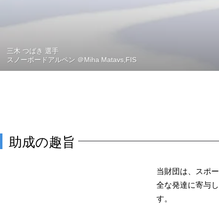
三木 つばき 選手
スノーボードアルペン ＠Miha Matavs,FIS
助成の趣旨
当財団は、スポー
全な発達に寄与し
す。